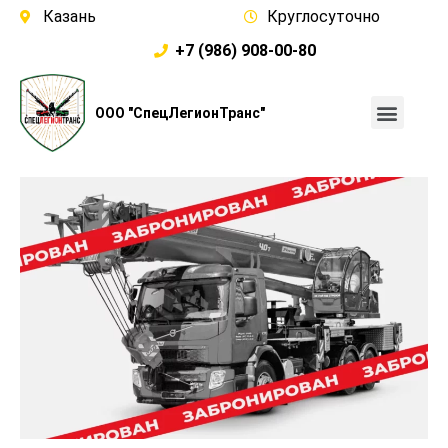
Казань
Круглосуточно
+7 (986) 908-00-80
ООО "СпецЛегионТранс"
Каталог техники
О компании
Условия аренды