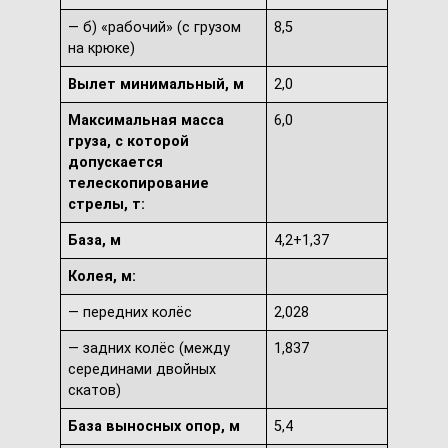
— б) «рабочий» (с грузом
8,5
на крюке)
Вылет минимальный, м
2,0
Максимальная масса
6,0
груза, с которой
допускается
телескопирование
стрелы, т:
База, м
4,2+1,37
Колея, м:
— передних колёс
2,028
— задних колёс (между
1,837
серединами двойных
скатов)
База выносных опор, м
5,4