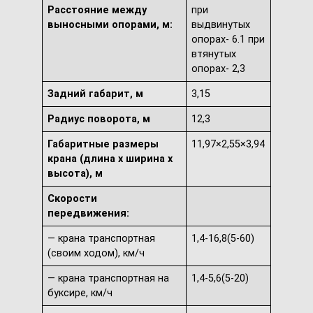
Расстояние между
при
выносными опорами, м:
выдвинутых
опорах- 6.1 при
втянутых
опорах- 2,3
Задний габарит, м
3,15
Радиус поворота, м
12,3
Габаритные размеры
11,97×2,55×3,94
крана (длина х ширина х
высота), м
Скорости
передвижения:
— крана транспортная
1,4-16,8(5-60)
(своим ходом), км/ч
— крана транспортная на
1,4-5,6(5-20)
буксире, км/ч