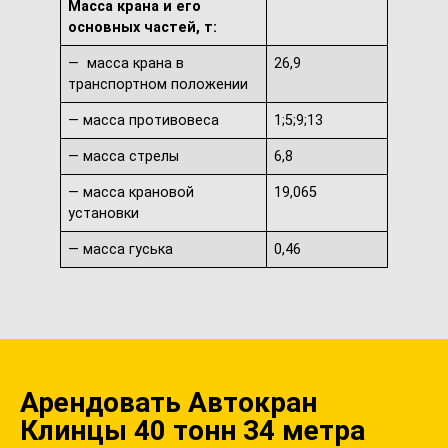
Масса крана и его
основных частей, т:
— масса крана в
26,9
транспортном положении
— масса противовеса
1;5;9;13
— масса стрелы
6,8
— масса крановой
19,065
установки
— масса гуська
0,46
Арендовать Автокран
Клинцы 40 тонн 34 метра